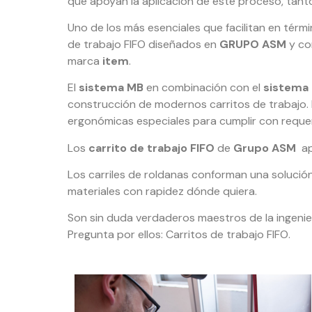
que apoyan la aplicación de este proceso, tant
Uno de los más esenciales que facilitan en térm
de trabajo FIFO diseñados en
GRUPO ASM
y co
marca
item
.
El
sistema MB
en combinación con el
sistema
construcción de modernos carritos de trabajo.
ergonómicas especiales para cumplir con reque
Los
carrito de trabajo FIFO
de
Grupo ASM
apo
Los carriles de roldanas conforman una solución 
materiales con rapidez dónde quiera.
Son sin duda verdaderos maestros de la ingenierí
Pregunta por ellos: Carritos de trabajo FIFO.