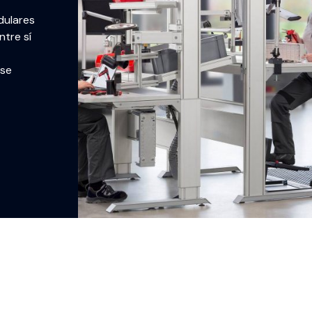
ulares
tre sí
 se