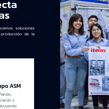
ecta
as
ecemos soluciones
 producción de la
.
upo ASM
ñando,
icando y
ribuyendo