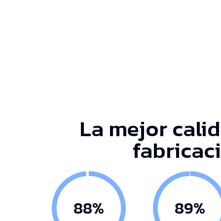
La mejor calid
fabricac
99%
100%